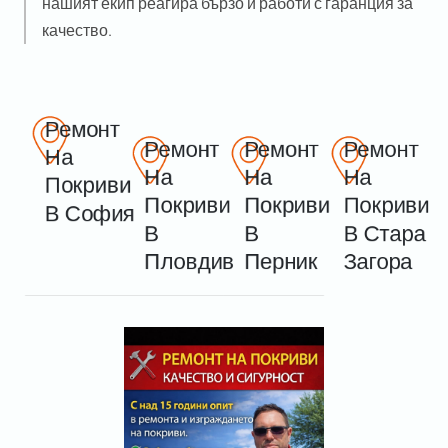
нашият екип реагира бързо и работи с гаранция за
качество.
Ремонт 
Ремонт 
Ремонт 
Ремонт 
На 
На 
На 
На 
Покриви 
Покриви 
Покриви 
Покриви 
В София
В 
В 
В Стара 
Пловдив
Перник
Загора