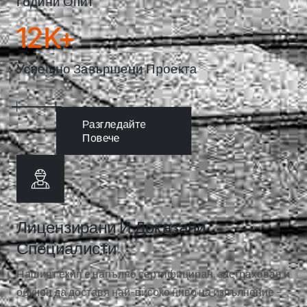
Години Опит
12
K+
Успешно Завършени Проекта
Разгледайте
Повече
Лицензирани И Доказани
Специалисти
Нашият екип е напълно сертифициран, застрахован и
обучен да доставя най-високо ниво на изпълнение –