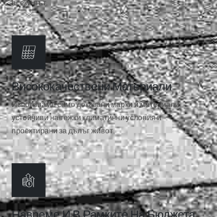
всеки път.
Висококачествени Материали
Използваме само доказани марки и материали,
устойчиви на тежки климатични условия и
проектирани за дълъг живот.
Навреме И В Рамките На Бюджета