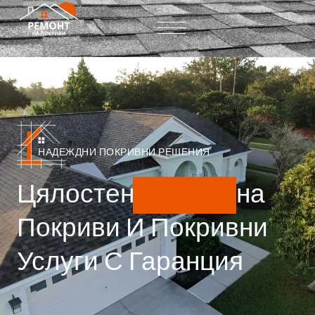
НАДЕЖДНИ ПОКРИВНИ РЕШЕНИЯ
Цялостен
Ремонт
На
Покриви И Покривни
Услуги С Гаранция