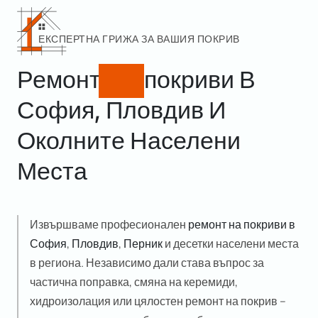
ЕКСПЕРТНА ГРИЖА ЗА ВАШИЯ ПОКРИВ
Ремонт
На
Покриви В
София, Пловдив И
Околните Населени
Места
Извършваме професионален
ремонт на покриви в
София
,
Пловдив
,
Перник
и десетки населени места
в региона. Независимо дали става въпрос за
частична поправка, смяна на керемиди,
хидроизолация или цялостен ремонт на покрив –