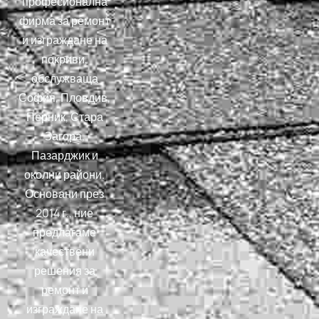
професионална
фирма за ремонт
и изграждане на
покриви,
обслужваща
София, Пловдив,
Перник, Стара
Загора,
Пазарджик и
околни райони.
Основани през
2014 г., ние
предлагаме
качествени
решения за
ремонт и
изграждане на