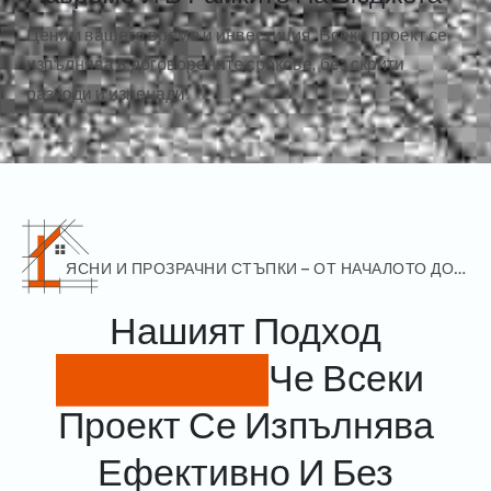
Ценим вашето време и инвестиция. Всеки проект се
изпълнява в договорените срокове, без скрити
разходи и изненади.
ЯСНИ И ПРОЗРАЧНИ СТЪПКИ – ОТ НАЧАЛОТО ДО 
ЗАВЪРШВАНЕТО
Нашият Подход
Гарантира,
Че Всеки
Проект Се Изпълнява
Ефективно И Без