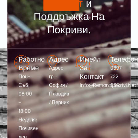
Ремонт
И
Поддръжка На
Покриви.
Работно 
Адрес
Имейл 
Телефо
Време
За 
Адрес
0897
Контакт
Пон–
гр.
722
Съб:
София /
Info@remontipokrivi.net
636
08:00
Пловдив
–
/ Перник
18:00
Неделя:
Почивен
ден