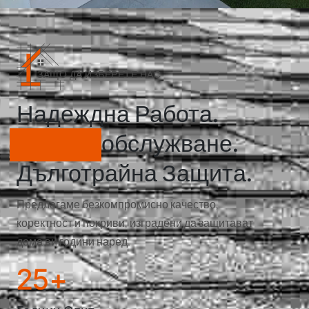
ЗАЩО ДА ИЗБЕРЕТЕ НАС
Надеждна Работа.
Честно
Обслужване.
Дълготрайна Защита.
Предлагаме безкомпромисно качество,
коректност и покриви, изградени да защитават
дома ви години наред.
25
+