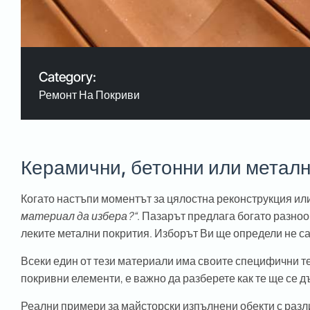
Category:
Ремонт На Покриви
Керамични, бетонни или металн
Когато настъпи моментът за цялостна реконструкция ил
материал да избера?“
. Пазарът предлага богато разно
леките метални покрития. Изборът Ви ще определи не са
Всеки един от тези материали има своите специфични те
покривни елементи, е важно да разберете как те ще се
Реални примери за майсторски изпълнени обекти с разл