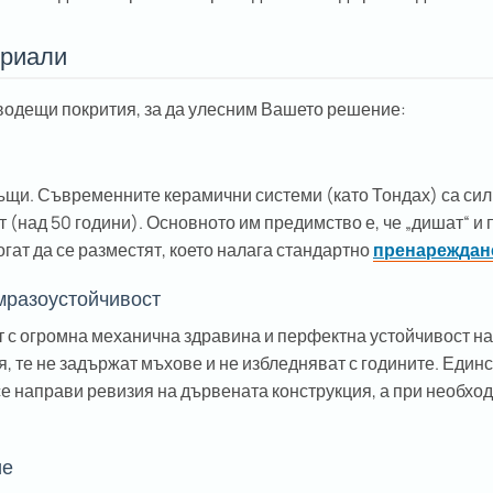
ериали
водещи покрития, за да улесним Вашето решение:
ъщи. Съвременните керамични системи (като Тондах) са силн
 (над 50 години). Основното им предимство е, че „дишат“ и
гат да се разместят, което налага стандартно
пренареждан
 мразоустойчивост
т с огромна механична здравина и перфектна устойчивост на
 те не задържат мъхове и не избледняват с годините. Единс
се направи ревизия на дървената конструкция, а при необхо
ие