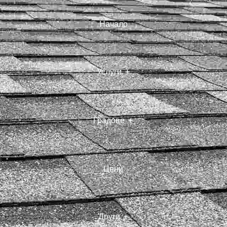
Начало
Услуги
Градове
 Покрив
 С
Цени
Други
йски