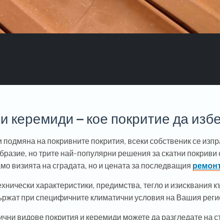
и керемиди – кое покритие да изб
и подмяна на покривните покрития, всеки собственик се изп
образие, но трите най-популярни решения за скатни покриви
мо визията на сградата, но и цената за последващия
ремонт
хнически характеристики, предимства, тегло и изисквания к
 държат при специфичните климатични условия на Вашия реги
ични видове покрития и керемиди можете да разгледате на 