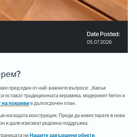
Date Posted:
05.07.2026
ерем?
равя пред един от най-важните въпроси:
„Какъв
 си остават традиционната керамика, модерният бетон и
 на покриви
в дългосрочен план.
ъм носещата конструкция. Преди да инвестирате в нови
он и дали изискват редовна поддръжка.
страницата ни
Нашите завършени обекти
.