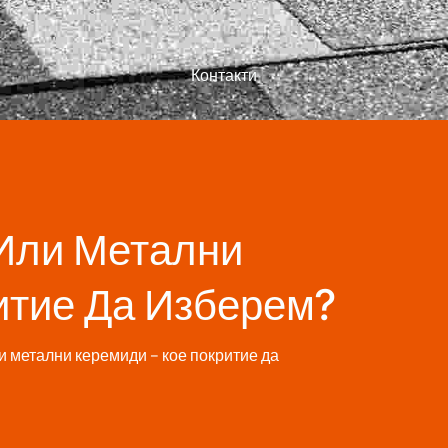
Контакти
и
еси
 Или Метални
ивни
итие Да Изберем?
и метални керемиди – кое покритие да