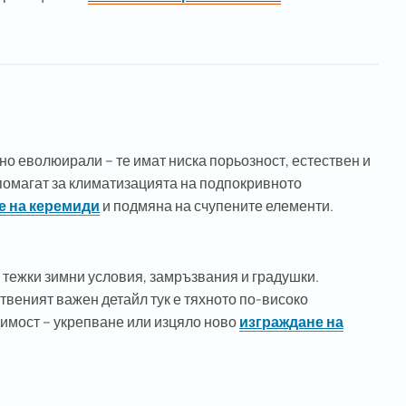
о еволюирали – те имат ниска порьозност, естествен и
 помагат за климатизацията на подпокривното
е на керемиди
и подмяна на счупените елементи.
 тежки зимни условия, замръзвания и градушки.
твеният важен детайл тук е тяхното по-високо
димост – укрепване или изцяло ново
изграждане на