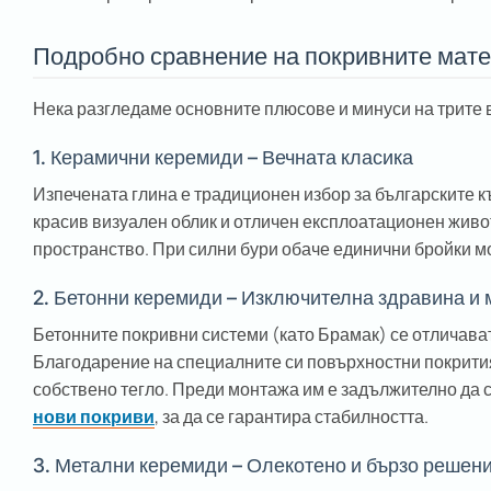
Подробно сравнение на покривните мат
Нека разгледаме основните плюсове и минуси на трите 
1. Керамични керемиди – Вечната класика
Изпечената глина е традиционен избор за българските к
красив визуален облик и отличен експлоатационен живот
пространство. При силни бури обаче единични бройки мо
2. Бетонни керемиди – Изключителна здравина и
Бетонните покривни системи (като Брамак) се отличава
Благодарение на специалните си повърхностни покрития,
собствено тегло. Преди монтажа им е задължително да 
нови покриви
, за да се гарантира стабилността.
3. Метални керемиди – Олекотено и бързо решен