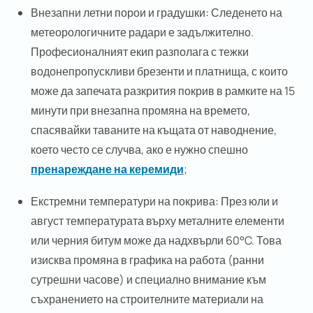
Внезапни летни порои и градушки:
Следенето на
метеорологичните радари е задължително.
Професионалният екип разполага с тежки
водонепропускливи брезенти и платнища, с които
може да запечата разкрития покрив в рамките на 15
минути при внезапна промяна на времето,
спасявайки таваните на къщата от наводнение,
което често се случва, ако е нужно спешно
пренареждане на керемиди
;
Екстремни температури на покрива:
През юли и
август температурата върху металните елементи
или черния битум може да надхвърли 60°C. Това
изисква промяна в графика на работа (ранни
сутрешни часове) и специално внимание към
съхранението на строителните материали на