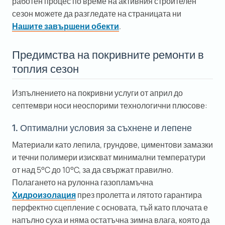
работен процес по време на активния строителен
сезон можете да разгледате на страницата ни
Нашите завършени обекти
.
Предимства на покривните ремонти в
топлия сезон
Изпълнението на покривни услуги от април до
септември носи неоспорими технологични плюсове:
1. Оптимални условия за съхнене и лепене
Материали като лепила, грундове, циментови замазки
и течни полимери изискват минимални температури
от над 5°C до 10°C, за да свържат правилно.
Полагането на рулонна газопламъчна
Хидроизолация
през пролетта и лятото гарантира
перфектно сцепление с основата, тъй като плочата е
напълно суха и няма остатъчна зимна влага, която да