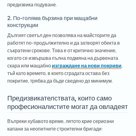
предизвика подуване.
2. По-голяма бързина при мащабни
конструкции
Дългият светъл ден позволява на майсторите да
работят по-продължително и да затворят обекта в
съкратени срокове. Това е от критично значение,
когато се извършва пълна подмяна на дървената
скара или мащабно
изграждане на нови покриви
,
тъй като времето, в което сградата остава без
покритие, трябва да бъде сведено до минимум.
Предизвикателствата, които само
професионалистите могат да овладеят
Въпреки хубавото време, лятото крие сериозни
капани за неопитните строителни бригади: