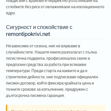
повдигане с кранове и перфектно уплътняване на
сглобките без риск от овлажняване на изолационното
ядро.
Сигурност и спокойствие с
remontipokrivi.net
Независимо от сезона, ние не вярваме в
случайностите. Нашите екипи разполагат с пълна
логистична подкрепа, професионално скеле и
предпазни средства за работа при всякакви
температури. Преди старта на каквито и да е
строителни дейности, ние подписваме официален
писмен договор, който фиксира крайната цена и
точните срокове за изпълнение, придружен с
дългосрочна писмена гаранция.