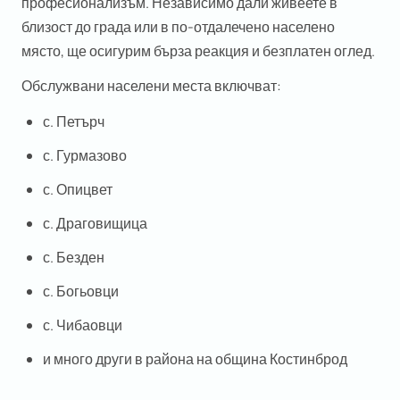
професионализъм. Независимо дали живеете в
близост до града или в по-отдалечено населено
място, ще осигурим
бърза реакция и безплатен оглед
.
Обслужвани населени места включват:
с. Петърч
с. Гурмазово
с. Опицвет
с. Драговищица
с. Безден
с. Богьовци
с. Чибаовци
и много други в района на община Костинброд