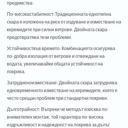
предимства:
По-висока
с
табилност:
Традиционната еднотипна
скара е изложена на риск от издуване и изместване на
керемидите при силни ветрове. Двойната скара
предотвратява тези проблеми.
Устойчивост
във
в
ремето:
Комбинацията осигурява
по-добра изолация от ветрове и отвеждане на
водата, увеличавайки общата устойчивост на
покрива.
Затруднено
и
зместване:
Двойната скара затруднява
едновременното изместване на керемидите, което е
често срещан проблем при стандартни покриви.
Дълготрайност:
Въпреки че методът изисква по-
внимателен монтаж, той гарантира по-висока
издръжливост и надеждност на покрива за дълъг