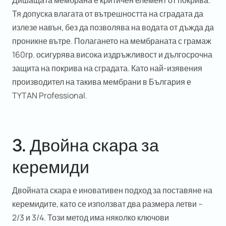
Дишащата мембрана е критичен елемент от покрива.
Тя допуска влагата от вътрешността на сградата да
излезе навън, без да позволява на водата от дъжда да
проникне вътре. Полагането на мембраната с грамаж
160гр. осигурява висока издръжливост и дългосрочна
защита на покрива на сградата. Като най-изявения
производител на такива мембрани в България е
TYTAN Professional.
3. Двойна скара за
керемиди
Двойната скара е иновативен подход за поставяне на
керемидите, като се използват два размера летви –
2/3 и 3/4. Този метод има няколко ключови