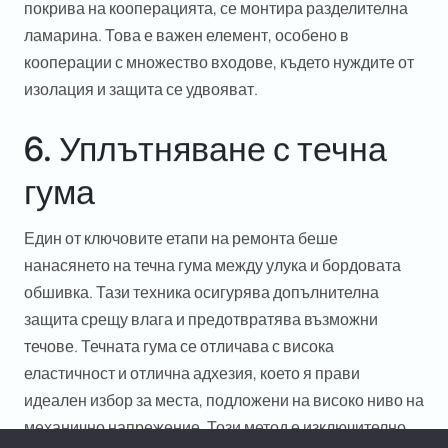
покрива на кооперацията, се монтира разделителна
ламарина. Това е важен елемент, особено в
кооперации с множество входове, където нуждите от
изолация и защита се удвояват.
6. Уплътняване с течна
гума
Един от ключовите етапи на ремонта беше
нанасянето на течна гума между улука и бордовата
обшивка. Тази техника осигурява допълнителна
защита срещу влага и предотвратява възможни
течове. Течната гума се отличава с висока
We use cookies to ensure that we give you the best
еластичност и отлична адхезия, което я прави
experience on our website. If you continue to use this site we
will assume that you are happy with it.
идеален избор за места, подложени на високо ниво на
Ok
механично напрежение. Този метод е изключително