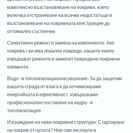
комплексно възстановяване на покриви, което
включва отстраняване на всички недостатъци и
възстановяване на покривната конструкция до
оптимално състояние.
Селективен ремонт и замяна на компоненти:
Ако
покривът ви има локални повреди, нашите екипи
извършват ремонти и заменят повредени покривни
елементи.
Водо- и топлоизолационни решения:
За да защитим
вашата сграда от влага и да оптимизираме
енергийната ѝ ефективност, извършваме
професионално поставяне на хидро- и
топлоизолация.
Изграждане на нови покривни структури:
Стартиране
на покрив от нулата? Ние сме експерти в