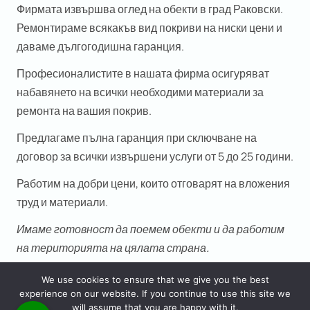
Фирмата извършва оглед на обекти в град Раковски.
Ремонтираме всякакъв вид покриви на ниски цени и
даваме дългогодишна гаранция.
Професионалистите в нашата фирма осигуряват
набавянето на всички необходими материали за
ремонта на вашия покрив.
Предлагаме
пълна гаранция при сключване на
договор
за всички извършени услуги от 5 до 25 години.
Работим на добри цени, които отговарят на вложения
труд и материали.
Имаме готовност да поемем обекти и да работим
на територията на цялата страна.
We use cookies to ensure that we give you the best
experience on our website. If you continue to use this site we
will assume that you are happy with it.