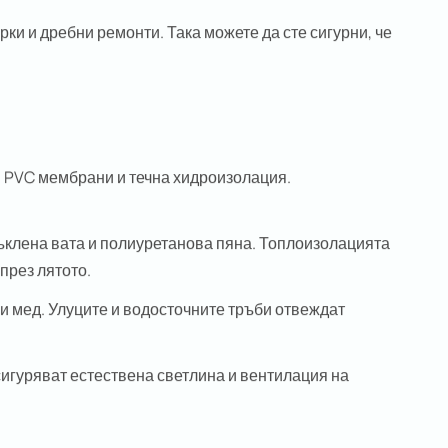
и и дребни ремонти. Така можете да сте сигурни, че
 PVC мембрани и течна хидроизолация.
ъклена вата и полиуретанова пяна. Топлоизолацията
през лятото.
 и мед. Улуците и водосточните тръби отвеждат
игуряват естествена светлина и вентилация на