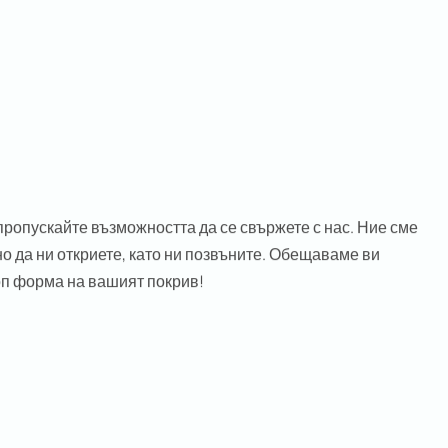
 пропускайте възможността да се свържете с нас. Ние сме
 да ни откриете, като ни позвъните. Обещаваме ви
оп форма на вашият покрив!
ill assume that you are happy with it.
Ok