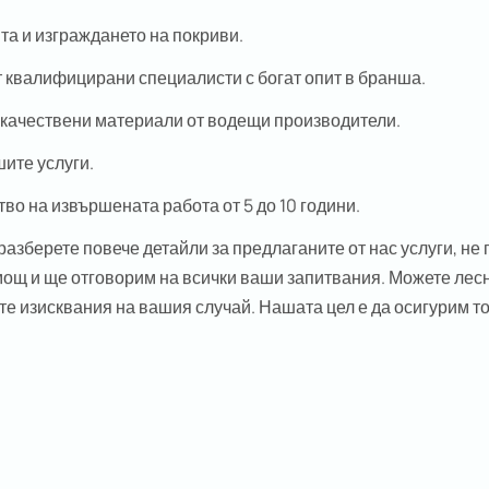
а и изграждането на покриви.
т квалифицирани специалисти с богат опит в бранша.
качествени материали от водещи производители.
ите услуги.
во на извършената работа от 5 до 10 години.
разберете повече детайли за предлаганите от нас услуги, не
щ и ще отговорим на всички ваши запитвания. Можете лесно
 изисквания на вашия случай. Нашата цел е да осигурим т
e best experience on our website. If you continue to use this site we w