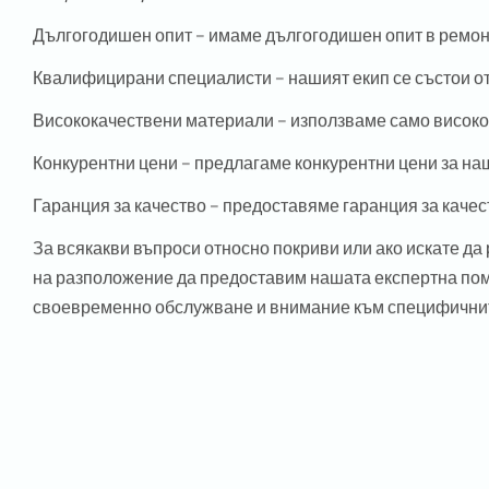
Дългогодишен опит
– имаме дългогодишен опит в ремонт
Квалифицирани специалисти
– нашият екип се състои о
Висококачествени материали
– използваме само високо
Конкурентни цени
– предлагаме конкурентни цени за наш
Гаранция за качество
– предоставяме гаранция за качест
За всякакви въпроси относно покриви или ако искате да 
на разположение да предоставим нашата експертна помо
своевременно обслужване и внимание към специфичните
We use cookies to ensure that we give you th