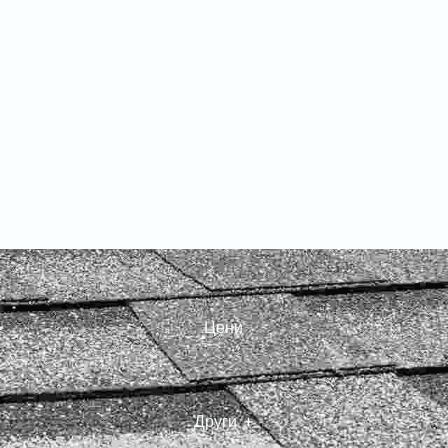
Начало
Услуги
Градове
 Покрив
 С
Цени
Други
йски