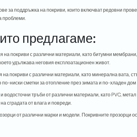
е за поддръжка на покриви, които включват редовни проверк
а проблеми.
оито предлагаме:
 на покриви с различни материали, като битумни мембрани,
 което удължава неговия експлоатационен живот.
на покриви с различни материали, като минерална вата, ст
 по-ниски сметки за отопление през зимата и по-хладен дом 
и водосточни тръби от различни материали, като PVC, метал
на сградата от влага и повреди.
зорци от различни марки и модели. Покривните прозорци ос