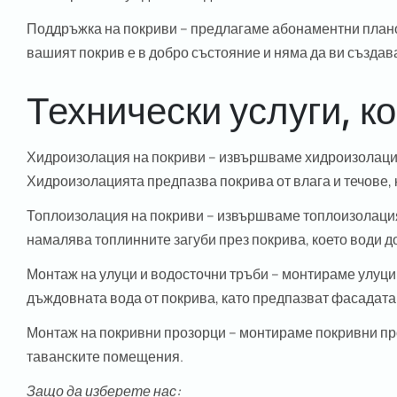
Поддръжка на покриви
– предлагаме абонаментни планов
вашият покрив е в добро състояние и няма да ви създав
Технически услуги, к
Хидроизолация на покриви
– извършваме хидроизолация
Хидроизолацията предпазва покрива от влага и течове,
Топлоизолация на покриви
– извършваме топлоизолация 
намалява топлинните загуби през покрива, което води до
Монтаж на улуци и водосточни тръби
– монтираме улуци 
дъждовната вода от покрива, като предпазват фасадата 
Монтаж на покривни прозорци
– монтираме покривни про
таванските помещения.
Защо да изберете нас: