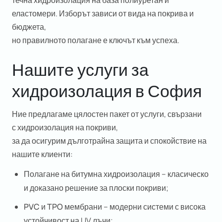
течна хидроизолация
на база полиуретан и
еластомери. Изборът зависи от вида на покрива и
бюджета,
но правилното полагане е ключът към успеха.
Нашите услуги за
хидроизолация в София
Ние предлагаме цялостен пакет от услуги, свързани
с
хидроизолация на покриви
,
за да осигурим дълготрайна защита и спокойствие на
нашите клиенти:
Полагане на битумна хидроизолация
– класическо
и доказано решение за плоски покриви;
PVC и TPO мембрани
– модерни системи с висока
устойчивост на UV лъчи;