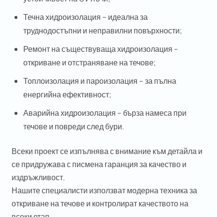
Течна хидроизолация
– идеална за
труднодостъпни и неправилни повърхности;
Ремонт на съществуваща хидроизолация
–
откриване и отстраняване на течове;
Топлоизолация и пароизолация
– за пълна
енергийна ефективност;
Аварийна хидроизолация
– бърза намеса при
течове и повреди след бури.
Всеки проект се изпълнява с внимание към детайла и
се придружава с
писмена гаранция
за качество и
издръжливост.
Нашите специалисти използват модерна техника за
откриване на течове и контролират качеството на
всеки етап.