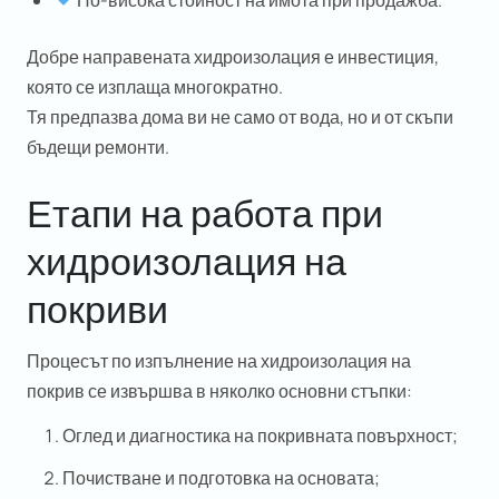
По-висока стойност на имота при продажба.
Добре направената
хидроизолация
е инвестиция,
която се изплаща многократно.
Тя предпазва дома ви не само от вода, но и от скъпи
бъдещи ремонти.
Етапи на работа при
хидроизолация на
покриви
Процесът по изпълнение на
хидроизолация на
покрив
се извършва в няколко основни стъпки:
Оглед и диагностика на покривната повърхност;
Почистване и подготовка на основата;